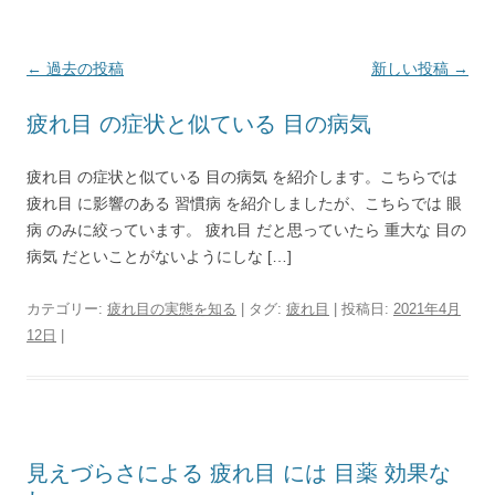
投
←
過去の投稿
新しい投稿
→
稿
疲れ目 の症状と似ている 目の病気
ナ
ビ
疲れ目 の症状と似ている 目の病気 を紹介します。こちらでは
ゲ
疲れ目 に影響のある 習慣病 を紹介しましたが、こちらでは 眼
ー
病 のみに絞っています。 疲れ目 だと思っていたら 重大な 目の
シ
病気 だといことがないようにしな […]
ョ
カテゴリー:
疲れ目の実態を知る
| タグ:
疲れ目
| 投稿日:
2021年4月
ン
12日
|
見えづらさによる 疲れ目 には 目薬 効果な