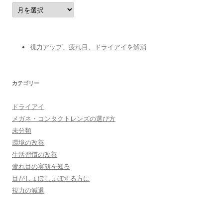
ア
ー
カ
イ
ブ
視力アップ、疲れ目、ドライアイを解消
カテゴリー
ドライアイ
メガネ・コンタクトレンズの選び方
未分類
環境の改善
生活習慣の改善
疲れ目の実態を知る
目がしょぼしょぼする方に
視力の減退