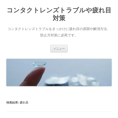
コ
ン
コンタクトレンズトラブルや疲れ目
テ
ン
ツ
対策
へ
ス
キ
コンタクトレンズトラブルをきっかけに疲れ目の原因や解消方法、
ッ
プ
防止方対策に必死です。
メニュー
検索結果:
疲れ目