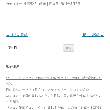
カテゴリー:
生活習慣の改善
| 投稿日:
2011年5月2日
|
投
←
過去の投稿
新しい投稿
→
稿
検
ナ
索:
ビ
ゲ
最近の投稿
ー
シ
ワンデーコンタクトで目がかすむ原因とは？ぼやける時の対処法を
ョ
解説
目の疲れにサプリは役立つ？アサイベリーの口コミを紹介
ン
コンタクトで目が疲れるときの対処法｜目の負担を軽減するポイン
トを解説
パソコン作業でコンタクトが疲れる 理由｜目の負担を減らす対策を