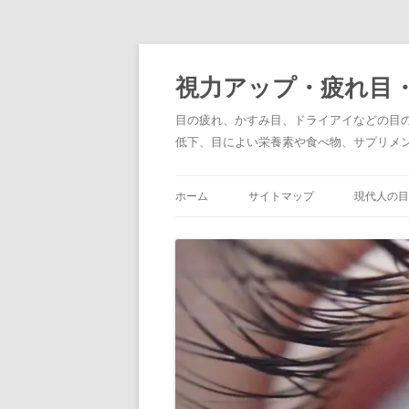
コ
ン
テ
視力アップ・疲れ目
ン
ツ
へ
目の疲れ、かすみ目、ドライアイなどの目
ス
キ
低下、目によい栄養素や食べ物、サプリメ
ッ
プ
ホーム
サイトマップ
現代人の目