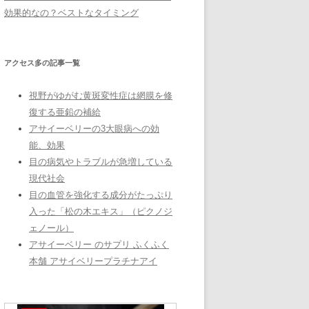
効果的なの？ベストなタイミング
アクセス多の記事一覧
視野がゆがむ黄斑変性症は網膜を修
復する亜鉛の補給
アサイーベリーの3大眼病への効
能、効果
目の病気やトラブルが急増している
現代社会
目の血管を強化する成分がたっぷり
入った「松の木エキス」（ピクノジ
ェノール）
アサイーベリー のサプリ ふくふく
本舗 アサイベリープラチナアイ