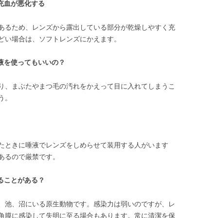
充血が悪化する
あるため、レンズから露出している部分が乾燥しやすく充
どい場合は、ソフトレンズにかえます。
液を使ってもいいの？
り、まぶたやまつ毛の汚れをかえって目に入れてしまうこ
う。
たときに唾液でレンズをしめらせて装用する人がいます
あるので厳禁です。
ることがある？
、池、沼にいる原生動物です。感染力は弱いのですが、レ
角膜に感染して失明に至る場合もあります。常に清潔を保