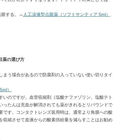
点眼する。→
人工涙液型点眼薬（ソフトサンティア 5ml）
目薬の選び方
しまう場合があるので防腐剤の入っていない使い切りタイ
ml）
すいのですが、血管収縮剤（塩酸ナファゾリン、塩酸テト
いったんは充血が解消されても薬がきれるとリバウンドで
要です。コンタクトレンズ装用時は、通常より角膜への酸
を収縮させて血液からの酸素供給量を減らすことはお勧め