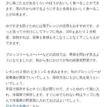
少し歯ごたえがあるくらいのほうがおいしく食べることができ
ます。茎の方からゆでるようにすると全体をおいしく食べるこ
とが出来ます。
ゆですぎを防ぐためには電子レンジの活用もおすすめです。さ
っと洗って小分けにしてラップに包み、100 g あたり 1 分程
度、加熱すれば、栄養も食感もそこなうことなく下ごしらえが
できます。
ブロッコリーもスーパーなどの店頭では、季節を問わず見るよ
うになりましたが、秋から冬にかけてが旬の緑黄色野菜です。
レモンの 2 倍の ビタミンC を含みますが、旬のブロッコリーが
栄養価が豊富でいいでしょう。保存方法にも少し気を使うとい
いでしょう。
常温で保存するとすぐに花が開くので、さっとゆがいて袋に入
れ、冷蔵庫で保存します。すぐにゆでられない時はラップに包
んで冷蔵庫の野菜室に入れておけばよいでしょう。
目を労る食事
はこちら。