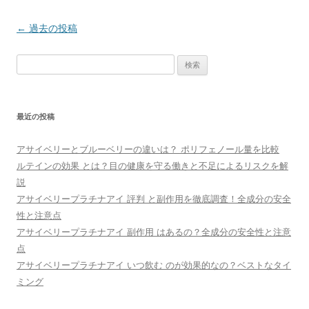
投
←
過去の投稿
稿
検
ナ
索:
ビ
ゲ
最近の投稿
ー
シ
アサイベリーとブルーベリーの違いは？ ポリフェノール量を比較
ョ
ルテインの効果 とは？目の健康を守る働きと不足によるリスクを解
ン
説
アサイベリープラチナアイ 評判 と副作用を徹底調査！全成分の安全
性と注意点
アサイベリープラチナアイ 副作用 はあるの？全成分の安全性と注意
点
アサイベリープラチナアイ いつ飲む のが効果的なの？ベストなタイ
ミング