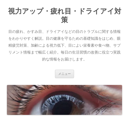
コ
ン
視力アップ・疲れ目・ドライアイ対
テ
ン
ツ
策
へ
ス
キ
目の疲れ、かすみ目、ドライアイなどの目のトラブルに関する情報
ッ
プ
をわかりやすく解説。目の健康を守るための基礎知識をはじめ、眼
精疲労対策、加齢による視力低下、目によい栄養素や食べ物、サプ
リメント情報まで幅広く紹介。毎日の生活習慣の改善に役立つ実践
的な情報をお届けします。
メニュー