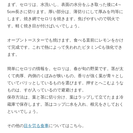
まず、セロリは、水洗いし、表面の水分をふき取った後に4～
5cm長さに切ります。厚い部分は、薄切りにして厚みを均等に
します。焼き網でセロリを焼きます。焦げやすいので弱火で
す。軽く焼き目が付けばいいでしょう。
オーブントースターでも焼けます。食べる直前にレモンをかけ
て完成です。これで熱によって失われたビタミンCも強化でき
ます。
簡単にセロリの情報を。セロリは、春が旬の野菜です。茎が太
くて肉厚、内側のくぼみが狭いもの。香りが強く葉が青々とし
ていてパリッとしているものを選びます。押すとへこむような
ものは、すが入っているので避避けます。
保存方法は、葉と茎に切り分け、葉はラップして立てたまま冷
蔵庫で保存します。茎はコップに水を入れ、根元をさしておく
といいでしょう。
その他の
目を労る食事
についてはこちら。