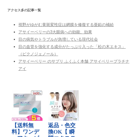
アクセス多の記事一覧
視野がゆがむ黄斑変性症は網膜を修復する亜鉛の補給
アサイーベリーの3大眼病への効能、効果
目の病気やトラブルが急増している現代社会
目の血管を強化する成分がたっぷり入った「松の木エキス」
（ピクノジェノール）
アサイーベリー のサプリ ふくふく本舗 アサイベリープラチナ
アイ