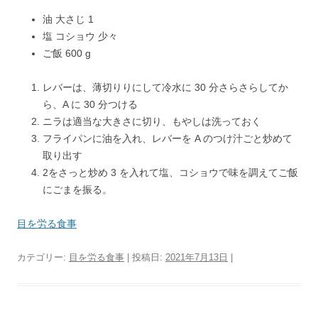
油 大さじ 1
塩 コショウ 少々
ご飯 600 g
レバーは、薄切りりにして冷水に 30 分さらさらしてか
ら、A に 30 分つける
ニラは適当な大きさに切り、もやしは洗っておく
フライパンに油を入れ、レバーを A のつけ汁ごと炒めて
取り出す
2をさっと炒め 3 を入れて塩、コショウで味を調えてご飯
にごまを振る。
目を労る食事
カテゴリー:
目を労る食事
| 投稿日:
2021年7月13日
|