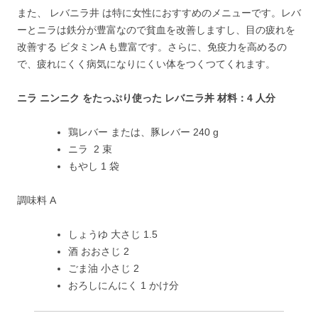
また、 レバニラ井 は特に女性におすすめのメニューです。レバ
ーとニラは鉄分が豊富なので貧血を改善しますし、目の疲れを
改善する ビタミンA も豊富です。さらに、免疫力を高めるの
で、疲れにくく病気になりにくい体をつくつてくれます。
ニラ ニンニク をたっぷり使った レバニラ丼 材料：4 人分
鶏レバー または、豚レバー 240 g
ニラ 2 束
もやし 1 袋
調味料 A
しょうゆ 大さじ 1.5
酒 おおさじ 2
ごま油 小さじ 2
おろしにんにく 1 かけ分