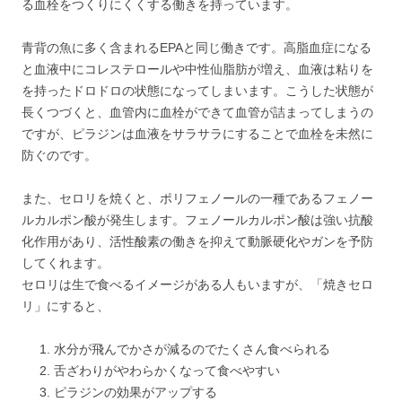
る血栓をつくりにくくする働きを持っています。
青背の魚に多く含まれるEPAと同じ働きです。高脂血症になる
と血液中にコレステロールや中性仙脂肪が増え、血液は粘りを
を持ったドロドロの状態になってしまいます。こうした状態が
長くつづくと、血管内に血栓ができて血管が詰まってしまうの
ですが、ピラジンは血液をサラサラにすることで血栓を未然に
防ぐのです。
また、セロリを焼くと、ポリフェノールの一種であるフェノー
ルカルポン酸が発生します。フェノールカルポン酸は強い抗酸
化作用があり、活性酸素の働きを抑えて動脈硬化やガンを予防
してくれます。
セロリは生で食べるイメージがある人もいますが、「焼きセロ
リ」にすると、
水分が飛んでかさが減るのでたくさん食べられる
舌ざわりがやわらかくなって食べやすい
ピラジンの効果がアップする