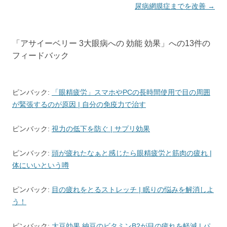
ビ
尿病網膜症までを改善
→
ゲ
ー
「
アサイーベリー 3大眼病への 効能 効果
」への13件の
シ
フィードバック
ョ
ン
ピンバック:
「眼精疲労」スマホやPCの長時間使用で目の周囲
が緊張するのが原因 | 自分の免疫力で治す
ピンバック:
視力の低下を防ぐ | サプリ効果
ピンバック:
頭が疲れたなぁと感じたら眼精疲労と筋肉の疲れ |
体にいいという噂
ピンバック:
目の疲れをとるストレッチ | 眠りの悩みを解消しよ
う！
ピンバック:
大豆効果 納豆のビタミンB2が目の疲れを軽減 | パ