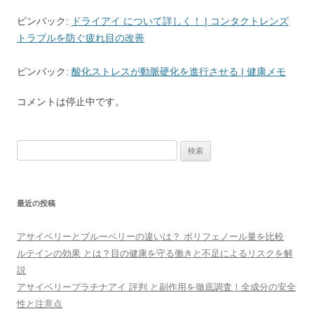
ピンバック:
ドライアイ について詳しく！ | コンタクトレンズ
トラブルを防ぐ疲れ目の改善
ピンバック:
酸化ストレスが動脈硬化を進行させる | 健康メモ
コメントは停止中です。
検
索:
最近の投稿
アサイベリーとブルーベリーの違いは？ ポリフェノール量を比較
ルテインの効果 とは？目の健康を守る働きと不足によるリスクを解
説
アサイベリープラチナアイ 評判 と副作用を徹底調査！全成分の安全
性と注意点