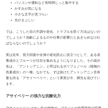
パソコンや運転など長時間じっと集中する
かすみが気になる
小さな文字が見づらい
光がまぶしい
では、こうした目の不調や老化、トラブルを防ぐ方法はないの
でしょうか？加齢によるものや仕事の影響だとあきらめなけれ
ばならないのでしょうか？
実は近年、視力回復や全身の老化防止に役立つとして、ある栄
養成分とフルーツが注目を集めるようになりました。その成分
名は、「アントシアニン」と呼ばれるポリフェノール（植物の
色素成分）の一種。なかでも、ずば抜けたアントシアニン含有
量を誇る「アサイーベリー」という果実が今、脚光を浴びてい
ます。
アサイベリー の強力な抗酸化力
アサイーベリー はヤシ科の植物で、ブラジルの熱帯雨林で収穫