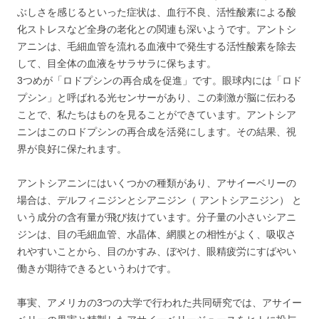
ぶしさを感じるといった症状は、血行不良、活性酸素による酸
化ストレスなど全身の老化との関連も深いようです。アントシ
アニンは、毛細血管を流れる血液中で発生する活性酸素を除去
して、目全体の血液をサラサラに保ちます。
3つめが「ロドプシンの再合成を促進」です。眼球内には「ロド
プシン」と呼ばれる光センサーがあり、この刺激が脳に伝わる
ことで、私たちはものを見ることができています。アントシア
ニンはこのロドプシンの再合成を活発にします。その結果、視
界が良好に保たれます。
アントシアニンにはいくつかの種類があり、アサイーベリーの
場合は、デルフィニジンとシアニジン（ アントシアニジン） と
いう成分の含有量が飛び抜けています。分子量の小さいシアニ
ジンは、目の毛細血管、水晶体、網膜との相性がよく、吸収さ
れやすいことから、目のかすみ、ぼやけ、眼精疲労にすばやい
働きが期待できるというわけです。
事実、アメリカの3つの大学で行われた共同研究では、アサイー