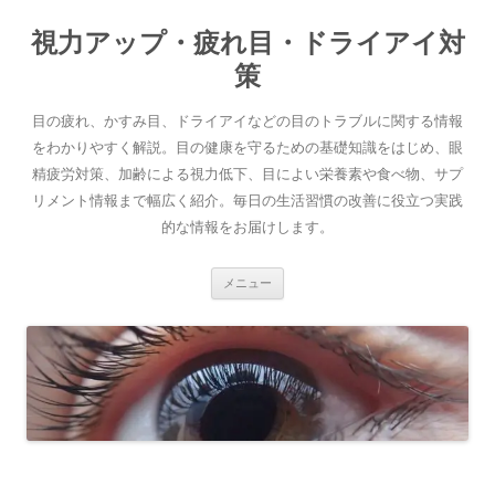
コ
ン
視力アップ・疲れ目・ドライアイ対
テ
ン
ツ
策
へ
ス
キ
目の疲れ、かすみ目、ドライアイなどの目のトラブルに関する情報
ッ
プ
をわかりやすく解説。目の健康を守るための基礎知識をはじめ、眼
精疲労対策、加齢による視力低下、目によい栄養素や食べ物、サプ
リメント情報まで幅広く紹介。毎日の生活習慣の改善に役立つ実践
的な情報をお届けします。
メニュー