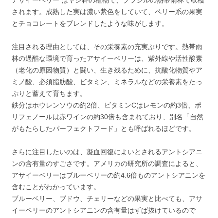
されます。成熟した実は濃い紫色をしていて、ペリー系の果実
とチョコレートをブレンドしたような味がします。
注目される理由としては、その栄養素の充実ぶりです。熱帯雨
林の過酷な環境で育ったアサイーベリーは、紫外線や活性酸素
（老化の原因物質）と闘い、生き残るために、抗酸化物質やア
ミノ酸、必須脂肪酸、ビタミン、ミネラルなどの栄養素をたっ
ぷりと蓄えて育ちます。
鉄分はホウレンソウの約2倍、ビタミンCはレモンの約3倍、ポ
リフェノールは赤ワインの約30倍も含まれており、別名「自然
がもたらしたパーフェクトフード」とも呼ばれるほどです。
さらに注目したいのは、凝血回復によいとされるアントシアニ
ンの含有量のすごさです。アメリカの研究所の調査によると、
アサイーベリーはブルーベリーの約4.6倍ものアントシアニンを
含むことがわかっています。
ブルーベリー、ブドウ、チェリーなどの果実と比べても、アサ
イーベリーのアントシアニンの含有量はずば抜けているので