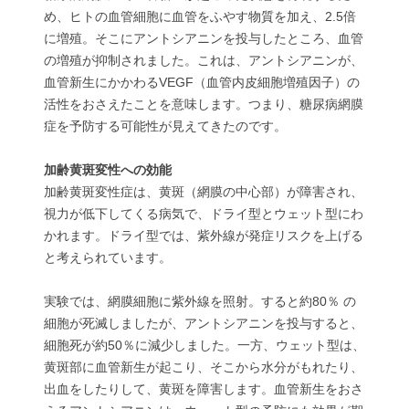
め、ヒトの血管細胞に血管をふやす物質を加え、2.5倍
に増殖。そこにアントシアニンを投与したところ、血管
の増殖が抑制されました。これは、アントシアニンが、
血管新生にかかわるVEGF（血管内皮細胞増殖因子）の
活性をおさえたことを意味します。つまり、糖尿病網膜
症を予防する可能性が見えてきたのです。
加齢黄斑変性への効能
加齢黄斑変性症は、黄斑（網膜の中心部）が障害され、
視力が低下してくる病気で、ドライ型とウェット型にわ
かれます。ドライ型では、紫外線が発症リスクを上げる
と考えられています。
実験では、網膜細胞に紫外線を照射。すると約80％ の
細胞が死滅しましたが、アントシアニンを投与すると、
細胞死が約50％に減少しました。一方、ウェット型は、
黄斑部に血管新生が起こり、そこから水分がもれたり、
出血をしたりして、黄斑を障害します。血管新生をおさ