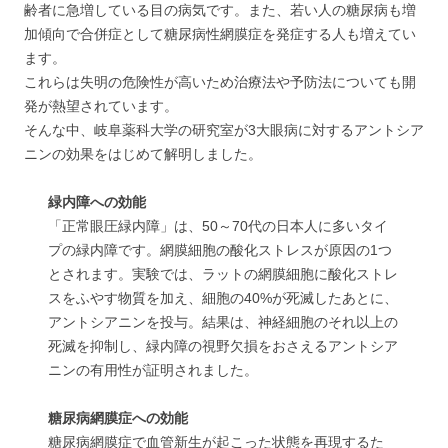
齢者に急増している目の病気です。また、若い人の糖尿病も増
加傾向で合併症として糖尿病性網膜症を発症する人も増えてい
ます。
これらは失明の危険性が高いため治療法や予防法についても開
発が熱望されています。
そんな中、岐阜薬科大学の研究室が3大眼病に対するアントシア
ニンの効果をはじめて解明しました。
緑内障への効能
「正常眼圧緑内障」は、50～70代の日本人に多いタイ
プの緑内障です。網膜細胞の酸化ストレスが原因の1つ
とされます。実験では、ラットの網膜細胞に酸化ストレ
スをふやす物質を加え、細胞の40%が死滅したあとに、
アントシアニンを投与。結果は、神経細胞のそれ以上の
死滅を抑制し、緑内障の視野欠損をおさえるアントシア
ニンの有用性が証明されました。
糖尿病網膜症への効能
糖尿病網膜症で血管新生が起こった状態を再現するた