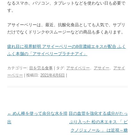
なるスマホ、パソコン、タブレットなどを使わない日も必要で
す。
アサイーベリーは、最近、抗酸化食品としても人気で、サプリ
だけでなくドリンクやスムージーなどの商品も多くあります。
疲れ目に視界鮮明 アサイーベリーの8倍濃縮エキスが配合 ふく
ふく本舗の「アサイベリープラチナアイ」
カテゴリー:
目を労る食事
| タグ:
アサイベリー
、
アサイー
、
アサイ
ーベリー
| 投稿日:
2021年4月6日
|
投
←
めん棒を使って余分な水を排
目の血管を強化する成分がたっ
稿
出
ぷり入った 松の木エキス 「 ピ
ナ
クノジェノール 」 は近視～糖