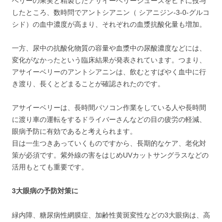
ベリーの果実と精製したアサイーベリージュースをヒトに投与
したところ、数時問でアントシアニン（ シアニジン-3-0-グルコ
シド）の血中濃度が高まり、それぞれの血漿抗酸化量も増加。
一方、尿中の抗酸化物質の容量や血漿中の尿酸濃度などには、
変化がなかったという臨床結果が発表されています。つまり、
アサイーベリーのアントシアニンは、飲むとすばやく血中に行
き渡り、長くとどまることが確認されたのです。
アサイーベリーは、長時間パソコン作業をしている人や長時間
に渡り車の運転をするドライバーさんなどの目の疲労の軽減、
眼病予防に有効であると考えられます。
目は一生つきあっていくものですから、長期的なケア、老化対
策が必須です。紫外線の害をはじめUVカットサングラスなどの
活用もとても重要です。
3大眼病の予防対策に
緑内障、糖尿病性網膜症、加齢性黄斑変性などの3大眼病は、高