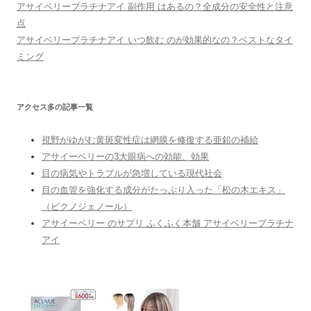
アサイベリープラチナアイ 副作用 はあるの？全成分の安全性と注意
点
アサイベリープラチナアイ いつ飲む のが効果的なの？ベストなタイ
ミング
アクセス多の記事一覧
視野がゆがむ黄斑変性症は網膜を修復する亜鉛の補給
アサイーベリーの3大眼病への効能、効果
目の病気やトラブルが急増している現代社会
目の血管を強化する成分がたっぷり入った「松の木エキス」
（ピクノジェノール）
アサイーベリー のサプリ ふくふく本舗 アサイベリープラチナ
アイ