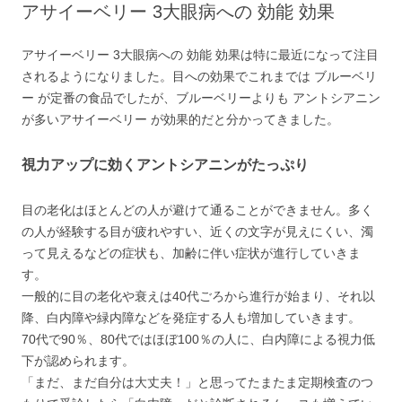
アサイーベリー 3大眼病への 効能 効果
アサイーベリー 3大眼病への 効能 効果は特に最近になって注目
されるようになりました。目への効果でこれまでは ブルーベリ
ー が定番の食品でしたが、ブルーベリーよりも アントシアニン
が多いアサイーベリー が効果的だと分かってきました。
視力アップに効くアントシアニンがたっぷり
目の老化はほとんどの人が避けて通ることができません。多く
の人が経験する目が疲れやすい、近くの文字が見えにくい、濁
って見えるなどの症状も、加齢に伴い症状が進行していきま
す。
一般的に目の老化や衰えは40代ごろから進行が始まり、それ以
降、白内障や緑内障などを発症する人も増加していきます。
70代で90％、80代ではほぼ100％の人に、白内障による視力低
下が認められます。
「まだ、まだ自分は大丈夫！」と思ってたまたま定期検査のつ