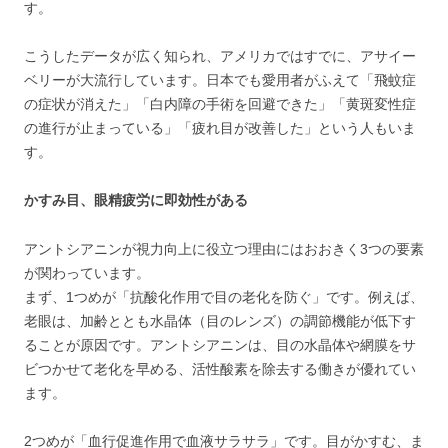
す。
こうしたデータが広く知られ、アメリカではすでに、アサイー
ベリーが大流行しています。日本でも愛用者がふえて「飛蚊症
の症状が消えた」「白内障の手術を回避できた」「黄斑変性症
の進行が止まっている」「疲れ目が改善した」という人もいま
す。
かすみ目、眼精疲労に即効性がある
アントシアニンが視力向上に役立つ理由にはおおきく3つの要素
が関わっています。
まず、1つめが「抗酸化作用で目の老化を防ぐ」です。例えば、
老眼は、加齢ととも水晶体（目のレンズ）の調節機能が低下す
ることが原因です。アントシアニンは、目の水晶体や網膜をサ
ビつかせて老化を早める、活性酸素を除去する働きが優れてい
ます。
2つめが「血行促進作用で血液サラサラ」です。目がかすむ、ま