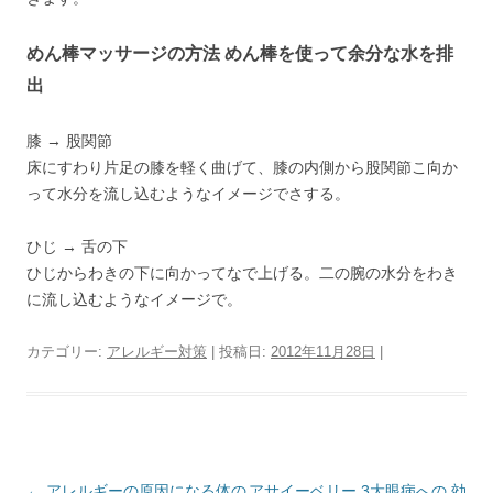
めん棒マッサージの方法 めん棒を使って余分な水を排
出
膝 → 股関節
床にすわり片足の膝を軽く曲げて、膝の内側から股関節こ向か
って水分を流し込むようなイメージでさする。
ひじ → 舌の下
ひじからわきの下に向かってなで上げる。二の腕の水分をわき
に流し込むようなイメージで。
カテゴリー:
アレルギー対策
| 投稿日:
2012年11月28日
|
投
←
アレルギーの原因になる体の
アサイーベリー 3大眼病への 効