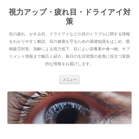
コ
ン
視力アップ・疲れ目・ドライアイ対
テ
ン
ツ
策
へ
ス
キ
目の疲れ、かすみ目、ドライアイなどの目のトラブルに関する情報
ッ
プ
をわかりやすく解説。目の健康を守るための基礎知識をはじめ、眼
精疲労対策、加齢による視力低下、目によい栄養素や食べ物、サプ
リメント情報まで幅広く紹介。毎日の生活習慣の改善に役立つ実践
的な情報をお届けします。
メニュー