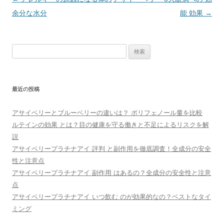
稿
余分な水分
能 効果
→
ナ
ビ
検
ゲ
索:
ー
シ
最近の投稿
ョ
ン
アサイベリーとブルーベリーの違いは？ ポリフェノール量を比較
ルテインの効果 とは？目の健康を守る働きと不足によるリスクを解
説
アサイベリープラチナアイ 評判 と副作用を徹底調査！全成分の安全
性と注意点
アサイベリープラチナアイ 副作用 はあるの？全成分の安全性と注意
点
アサイベリープラチナアイ いつ飲む のが効果的なの？ベストなタイ
ミング