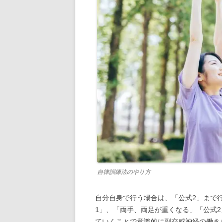
自律訓練法のやり方
自分自身で行う場合は、「公式2」まで
1」、「両手、両足が重くなる」「公式
ていくことで意識的に副交感神経の働き