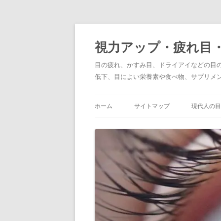
コ
ン
テ
視力アップ・疲れ目
ン
ツ
へ
目の疲れ、かすみ目、ドライアイなどの目
ス
キ
低下、目によい栄養素や食べ物、サプリメ
ッ
プ
ホーム
サイトマップ
現代人の目