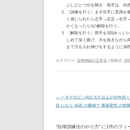
ぶしひとつ分を開き、両手は、自
〔訓練を行う〕まず右手に意識を
く感じられたら左手→左足→右手
かくなったら3の解除を行う。
〔解除を行う〕両手を3回ゆっく
しめて深く曲げ、力を抜きながら
まで力を入れ伸びをするように深
カテゴリー:
自律神経の正常化
| 投稿日:
20
投
←
ヘモグロビンA1C 8.0 以上が10年続
稿
症 になり AGE の蓄積で 黄斑変性 の危
ナ
ビ
“
自律訓練法のやり方
” に1件のフ
ゲ