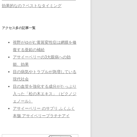
効果的なの？ベストなタイミング
アクセス多の記事一覧
視野がゆがむ黄斑変性症は網膜を修
復する亜鉛の補給
アサイーベリーの3大眼病への効
能、効果
目の病気やトラブルが急増している
現代社会
目の血管を強化する成分がたっぷり
入った「松の木エキス」（ピクノジ
ェノール）
アサイーベリー のサプリ ふくふく
本舗 アサイベリープラチナアイ