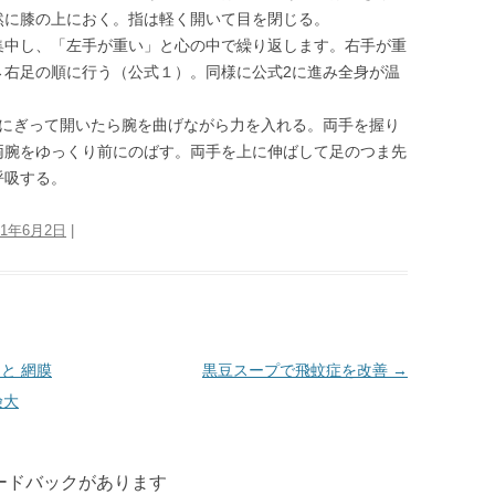
然に膝の上におく。指は軽く開いて目を閉じる。
集中し、「左手が重い」と心の中で繰り返します。右手が重
→右足の順に行う（公式１）。同様に公式2に進み全身が温
りにぎって開いたら腕を曲げながら力を入れる。両手を握り
両腕をゆっくり前にのばす。両手を上に伸ばして足のつま先
呼吸する。
21年6月2日
|
くと 網膜
黒豆スープで飛蚊症を改善
→
険大
ィードバックがあります