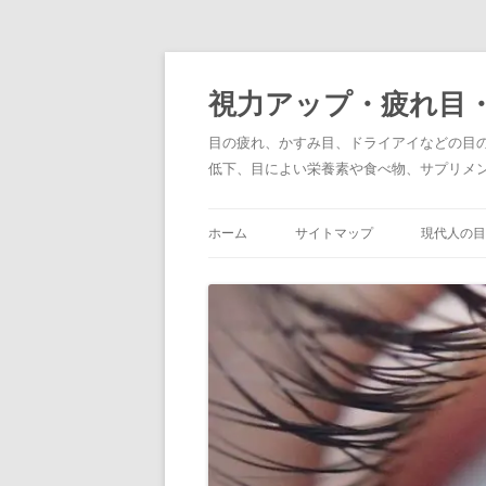
コ
ン
テ
視力アップ・疲れ目
ン
ツ
へ
目の疲れ、かすみ目、ドライアイなどの目
ス
キ
低下、目によい栄養素や食べ物、サプリメ
ッ
プ
ホーム
サイトマップ
現代人の目