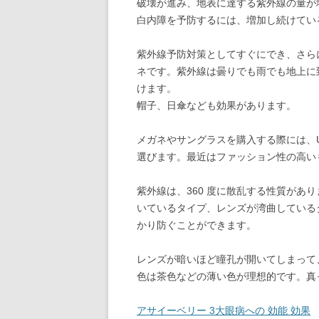
破壊が進み、地表に達する紫外線の量が
白内障を予防するには、増加し続けてい
紫外線予防対策としてすぐにでき、さら
ネです。紫外線は曇りでも雨でも地上に
けます。
帽子、日傘なども効果があります。
メガネやサングラスを購入する際には、UVカ
選びます。最近はファッション性の高い
紫外線は、360 度に散乱する性質があ
いているタイプ、レンズが湾曲している
かり防ぐことができます。
レンズが暗いほど瞳孔が開いてしまって
色は茶色などの薄い色が理想的です。真
アサイーベリー 3大眼病への 効能 効果