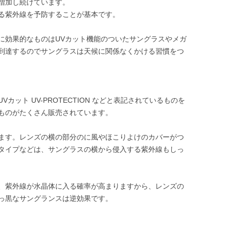
増加し続けています。
る紫外線を予防することが基本です。
に効果的なものはUVカット機能のついたサングラスやメガ
到達するのでサングラスは天候に関係なくかける習慣をつ
ット UV-PROTECTION などと表記されているものを
ものがたくさん販売されています。
ります。レンズの横の部分のに風やほこりよけのカバーがつ
タイプなどは、サングラスの横から侵入する紫外線もしっ
、紫外線が水晶体に入る確率が高まりますから、レンズの
っ黒なサングランスは逆効果です。