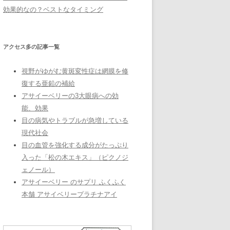
効果的なの？ベストなタイミング
アクセス多の記事一覧
視野がゆがむ黄斑変性症は網膜を修
復する亜鉛の補給
アサイーベリーの3大眼病への効
能、効果
目の病気やトラブルが急増している
現代社会
目の血管を強化する成分がたっぷり
入った「松の木エキス」（ピクノジ
ェノール）
アサイーベリー のサプリ ふくふく
本舗 アサイベリープラチナアイ