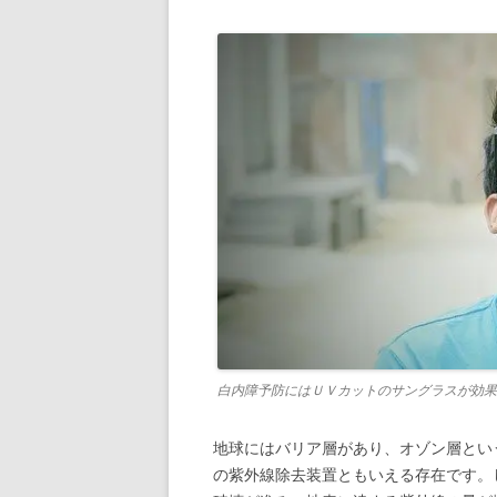
白内障予防にはＵＶカットのサングラスが効果
地球にはバリア層があり、オゾン層という
の紫外線除去装置ともいえる存在です。