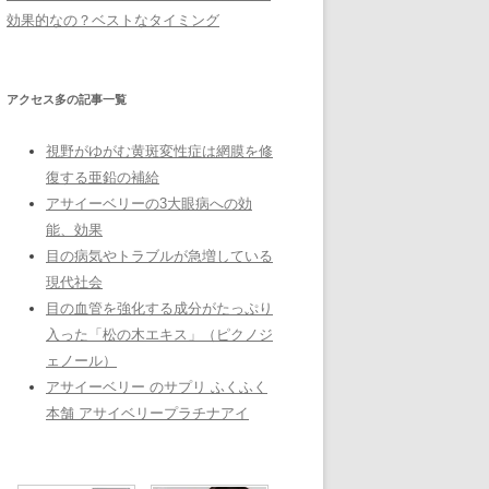
効果的なの？ベストなタイミング
アクセス多の記事一覧
視野がゆがむ黄斑変性症は網膜を修
復する亜鉛の補給
アサイーベリーの3大眼病への効
能、効果
目の病気やトラブルが急増している
現代社会
目の血管を強化する成分がたっぷり
入った「松の木エキス」（ピクノジ
ェノール）
アサイーベリー のサプリ ふくふく
本舗 アサイベリープラチナアイ