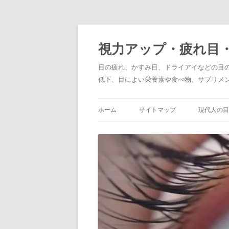
コ
ン
テ
視力アップ・疲れ目
ン
ツ
へ
目の疲れ、かすみ目、ドライアイなどの目
ス
キ
低下、目によい栄養素や食べ物、サプリメ
ッ
プ
ホーム
サイトマップ
現代人の目