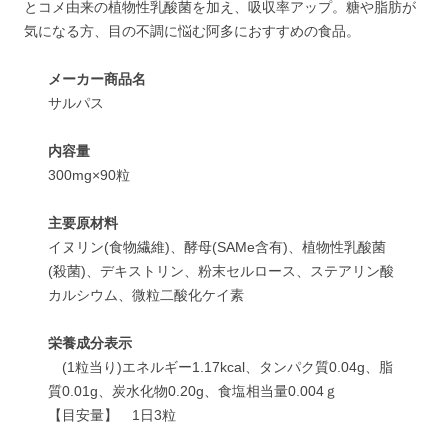
とコメ由来の植物性乳酸菌を加え、吸収率アップ。糖や脂肪が
気になる方、目の不調に悩む阿多におすすめの食品。
メーカー商品名
サルパス
内容量
300mg×90粒
主要原材料
イヌリン(食物繊維)、酵母(SAMe含有)、植物性乳酸菌
(殺菌)、デキストリン、粉末セルロース、ステアリン酸
カルシウム、微粒二酸化ケイ素
栄養成分表示
(1粒当り)エネルギー1.17kcal、タンパク質0.04g、脂
質0.01g、炭水化物0.20g、食塩相当量0.004ｇ
【目安量】 1日3粒