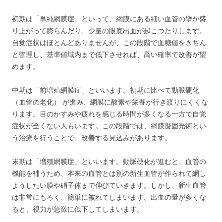
初期は「単純網膜症」といって、網膜にある細い血管の壁が盛
り上がって膨らんだり、少量の眼底出血が起こつたりします。
自覚症状はほとんどありませんが、この段階で血糖値をきちん
と管理し、基準値域内まで低下させれば、高い確率で改善が望
めます。
中期は「前増殖網膜症」といいます。初期に比べて動脈硬化
（血管の老化） が進み、網膜に酸素や栄養が行き渡りにくくな
ります。目のかすみや疲れを感じる時間が多くなる一方で自覚
症状が全くない人もいます。この段階では、網膜凝固光術とい
う治療を行うことで、改善する見込みがあります。
末期は「増殖網膜症」といいます。動脈硬化が進むと、血管の
機能を補うため、本来の血管とは別の新生血管が作られて網し
ようしたい膜や硝子体まで伸びていきます。しかし、新生血管
は非常にもろく、簡単に被れてしまいます。出血の量が多くな
ると、視力が急激に低下してしまいます。