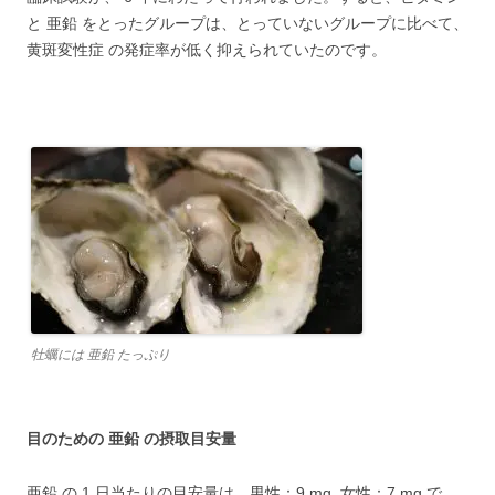
と 亜鉛 をとったグループは、とっていないグループに比べて、
黄斑変性症 の発症率が低く抑えられていたのです。
牡蠣には 亜鉛 たっぷり
目のための 亜鉛 の摂取目安量
亜鉛 の 1 日当たりの目安量は、男性：9 mg 女性：7 mg で