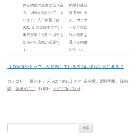
体が網膜の裏側に流れ込
網膜剥離経
み、網膜が剥がれてしま
験者がいる
います。人口頻度では
人、ボクサ
0.01 ％ の発症率ですが、
ーなど頭に
進行が早く失明の場合も
強い刺激を
あるので注意が必要で
受ける頻度
す。
が高い人。
目の病気やトラブルが急増している原因は現代社会にある？
カテゴリー:
目のトラブルはじめに
| タグ:
白内障
、
網膜剥離
、
緑内
障
、
黄斑変性症
| 投稿日:
2021年5月12日
|
検
索: