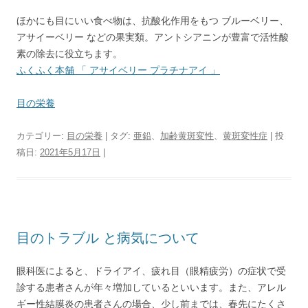
ほかにも目にいい食べ物は、抗酸化作用をもつ ブルーベリー、
アサイーベリー などの果実類。アントシアニンが豊富で活性酸
素の除去に役立ちます。
ふくふく本舗 「 アサイベリー プラチナアイ 」
目の栄養
カテゴリー:
目の栄養
| タグ:
亜鉛
、
加齢黄斑変性
、
黄斑変性症
| 投
稿日:
2021年5月17日
|
目のトラブル と病気について
眼科医によると、ドライアイ、疲れ目（眼精疲労）の症状で受
診する患者さんが年々増加しているといいます。また、アレル
ギー性結膜炎の患者さんの場合、少し前までは、春先にたくさ