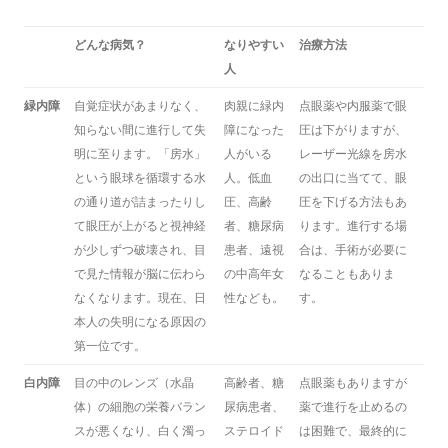
どんな病気？
なりやすい
治療方法
人
緑内障
自覚症状があまりなく、
肉親に緑内
点眼薬や内服薬で眼
知らない間に進行して失
障になった
圧は下がりますが、
明に至ります。「房水」
人がいる
レーザー光線を房水
という眼球を循環する水
人。低血
の出口に当てて、眼
の通り道が詰まったりし
圧、高齢
圧を下げる方法もあ
て眼圧が上がると視神経
者、糖尿病
ります。進行する場
が少しずつ破壊され、目
患者、遠視
合は、手術が必要に
で見た情報が脳に伝わら
の中高年女
なることもありま
なくなります。現在、日
性なども。
す。
本人の失明になる原因の
第一位です。
白内障
目の中のレンズ（水晶
高齢者、糖
点眼薬もありますが
体）の細胞の栄養バラン
尿病患者、
薬で進行を止めるの
スが悪くなり、白く濁っ
ステロイド
は困難で、最終的に