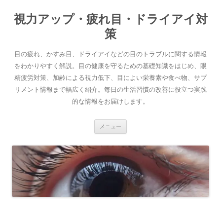
コ
ン
視力アップ・疲れ目・ドライアイ対
テ
ン
ツ
策
へ
ス
キ
目の疲れ、かすみ目、ドライアイなどの目のトラブルに関する情報
ッ
プ
をわかりやすく解説。目の健康を守るための基礎知識をはじめ、眼
精疲労対策、加齢による視力低下、目によい栄養素や食べ物、サプ
リメント情報まで幅広く紹介。毎日の生活習慣の改善に役立つ実践
的な情報をお届けします。
メニュー