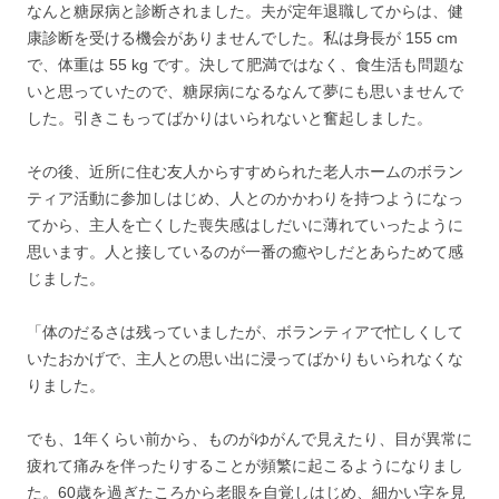
なんと糖尿病と診断されました。夫が定年退職してからは、健
康診断を受ける機会がありませんでした。私は身長が 155 cm
で、体重は 55 kg です。決して肥満ではなく、食生活も問題な
いと思っていたので、糖尿病になるなんて夢にも思いませんで
した。引きこもってばかりはいられないと奮起しました。
その後、近所に住む友人からすすめられた老人ホームのボラン
ティア活動に参加しはじめ、人とのかかわりを持つようになっ
てから、主人を亡くした喪失感はしだいに薄れていったように
思います。人と接しているのが一番の癒やしだとあらためて感
じました。
「体のだるさは残っていましたが、ボランティアで忙しくして
いたおかげで、主人との思い出に浸ってばかりもいられなくな
りました。
でも、1年くらい前から、ものがゆがんで見えたり、目が異常に
疲れて痛みを伴ったりすることが頻繁に起こるようになりまし
た。60歳を過ぎたころから老眼を自覚しはじめ、細かい字を見