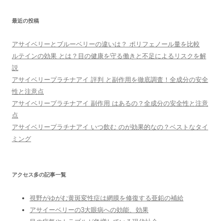
最近の投稿
アサイベリーとブルーベリーの違いは？ ポリフェノール量を比較
ルテインの効果 とは？目の健康を守る働きと不足によるリスクを解
説
アサイベリープラチナアイ 評判 と副作用を徹底調査！全成分の安全
性と注意点
アサイベリープラチナアイ 副作用 はあるの？全成分の安全性と注意
点
アサイベリープラチナアイ いつ飲む のが効果的なの？ベストなタイ
ミング
アクセス多の記事一覧
視野がゆがむ黄斑変性症は網膜を修復する亜鉛の補給
アサイーベリーの3大眼病への効能、効果