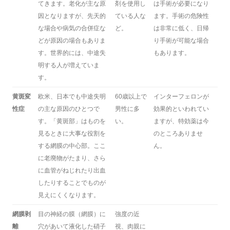
てきます。老化が主な原
剤を使用し
は手術が必要になり
因となりますが、先天的
ている人な
ます。手術の危険性
な場合や病気の合併症な
ど。
は非常に低く、日帰
どが原因の場合もありま
り手術が可能な場合
す。世界的には、中途失
もあります。
明する人が増えていま
す。
黄斑変
欧米、日本でも中途失明
60歳以上で
インターフェロンが
性症
の主な原因のひとつで
男性に多
効果的といわれてい
す。「黄斑部」はものを
い。
ますが、特効薬は今
見るときに大事な役割を
のところありませ
する網膜の中心部。ここ
ん。
に老廃物がたまり、さら
に血管がねじれたり出血
したりすることでものが
見えにくくなります。
網膜剥
目の神経の膜（網膜）に
強度の近
離
穴があいて液化した硝子
視、肉親に