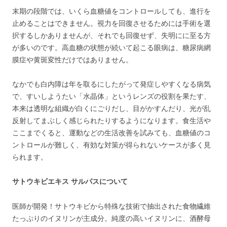
末期の段階では、いくら血糖値をコントロールしても、進行を
止めることはできません。視力を回復させるためには手術を選
択するしかありませんが、それでも回復せず、失明にに至る方
が多いのです。高血糖の状態が続いて起こる眼病は、糖尿病網
膜症や黄斑変性だけではありません。
なかでも白内障は年を取るにしたがって発症しやすくなる病気
で、すいしようたい「水晶体」というレンズの役割を果たす、
本来は透明な組織が白くにごりだし、目がかすんだり、光が乱
反射してまぶしく感じられたりするようになります。食生活や
ここまでくると、運動などの生活改善を試みても、血糖値のコ
ントロールが難しく、有効な対策が得られないケースが多く見
られます。
サトウキビエキス サルパスについて
医師が開発！サトウキビから特殊な技術で抽出された食物繊維
たっぷりのイヌリンが主成分。純度の高いイヌリンに、酒酵母