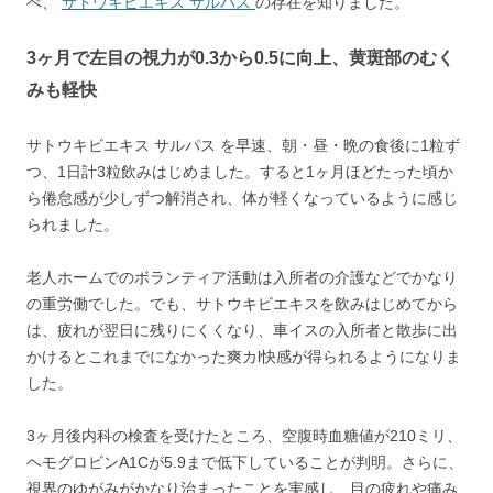
べ、
サトウキビエキス サルパス
の存在を知りました。
3ヶ月で左目の視力が0.3から0.5に向上、黄斑部のむく
みも軽快
サトウキビエキス サルパス を
早速、朝・昼・晩の食後に1粒ず
つ、1日計3粒飲みはじめました。すると1ヶ月ほどたった頃か
ら倦怠感が少しずつ解消され、体が軽くなっているように感じ
られました。
老人ホームでのボランティア活動は入所者の介護などでかなり
の重労働でした。でも、サトウキビエキスを飲みはじめてから
は、疲れが翌日に残りにくくなり、車イスの入所者と散歩に出
かけるとこれまでになかった爽カl快感が得られるようになりま
した。
3ヶ月後内科の検査を受けたところ、空腹時血糖値が210ミリ、
ヘモグロビンA1Cが5.9まで低下していることが判明。さらに、
視界のゆがみがかなり治まったことを実感し、目の疲れや痛み