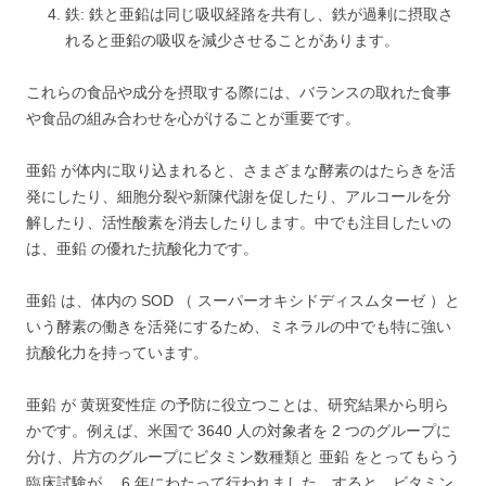
鉄: 鉄と亜鉛は同じ吸収経路を共有し、鉄が過剰に摂取さ
れると亜鉛の吸収を減少させることがあります。
これらの食品や成分を摂取する際には、バランスの取れた食事
や食品の組み合わせを心がけることが重要です。
亜鉛 が体内に取り込まれると、さまざまな酵素のはたらきを活
発にしたり、細胞分裂や新陳代謝を促したり、アルコールを分
解したり、活性酸素を消去したりします。中でも注目したいの
は、亜鉛 の優れた抗酸化力です。
亜鉛 は、体内の SOD （ スーパーオキシドディスムターゼ ）と
いう酵素の働きを活発にするため、ミネラルの中でも特に強い
抗酸化力を持っています。
亜鉛 が 黄斑変性症 の予防に役立つことは、研究結果から明ら
かです。例えば、米国で 3640 人の対象者を 2 つのグループに
分け、片方のグループにビタミン数種類と 亜鉛 をとってもらう
臨床試験が、 6 年にわたって行われました。すると、ビタミン