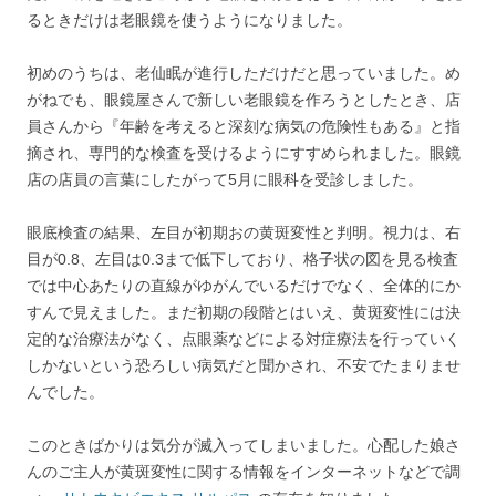
るときだけは老眼鏡を使うようになりました。
初めのうちは、老仙眠が進行しただけだと思っていました。め
がねでも、眼鏡屋さんで新しい老眼鏡を作ろうとしたとき、店
員さんから『年齢を考えると深刻な病気の危険性もある』と指
摘され、専門的な検査を受けるようにすすめられました。眼鏡
店の店員の言葉にしたがって5月に眼科を受診しました。
眼底検査の結果、左目が初期おの黄斑変性と判明。視力は、右
目が0.8、左目は0.3まで低下しており、格子状の図を見る検査
では中心あたりの直線がゆがんでいるだけでなく、全体的にか
すんで見えました。まだ初期の段階とはいえ、黄斑変性には決
定的な治療法がなく、点眼薬などによる対症療法を行っていく
しかないという恐ろしい病気だと聞かされ、不安でたまりませ
んでした。
このときばかりは気分が滅入ってしまいました。心配した娘さ
んのご主人が黄斑変性に関する情報をインターネットなどで調