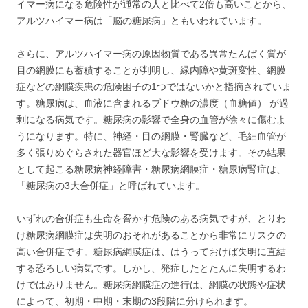
イマー病になる危険性が通常の人と比べて2倍も高いことから、
アルツハイマー病は「脳の糖尿病」ともいわれています。
さらに、アルツハイマー病の原因物質である異常たんぱく質が
目の網膜にも蓄積することが判明し、緑内障や黄斑変性、網膜
症などの網膜疾患の危険困子の1つではないかと指摘されていま
す。糖尿病は、血液に含まれるブドウ糖の濃度（血糖値） が過
剰になる病気です。糖尿病の影響で全身の血管が徐々に傷むよ
うになります。特に、神経・目の網膜・腎臓など、毛細血管が
多く張りめぐらされた器官ほど大な影響を受けます。その結果
として起こる糖尿病神経障害・糖尿病網膜症・糖尿病腎症は、
「糖尿病の3大合併症」と呼ばれています。
いずれの合併症も生命を脅かす危険のある病気ですが、とりわ
け糖尿病網膜症は失明のおそれがあることから非常にリスクの
高い合併症です。糖尿病網膜症は、はうっておけば失明に直結
する恐ろしい病気です。しかし、発症したとたんに失明するわ
けではありません。糖尿病網膜症の進行は、網膜の状態や症状
によって、初期・中期・末期の3段階に分けられます。