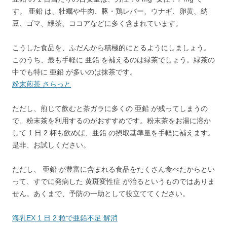
す。 亜鉛 は、牡蠣や牛肉、豚・鶏レバー、ウナギ、卵黄、納
豆、ゴマ、緑茶、ココアなどに多く含まれています。
こうした食品を、ふだんから積極的にとるようにしましょう。
このうち、最も手軽に 亜鉛 を補えるのは緑茶でしょう。緑茶の
中でも特に 亜鉛 が多いのは抹茶です。
粉末煎茶 さらっと
ただし、煎じて飲むと茶ガラに多くの 亜鉛 が残ってしまうの
で、粉末茶を利用するのがおすすめです。粉末茶をお湯に溶か
して 1 日 2 杯も飲めば、亜鉛 の摂取基準量を手軽に補えます。
是非、お試しください。
ただし、 亜鉛 が豊富に含まれる食品をたくさん食べたからとい
って、すでに発病した 黄斑変性症 が治るというものではありま
せん。あくまで、予防の一助として役立ててください。
海乳EX 1 日 2 粒で亜鉛不足 解消