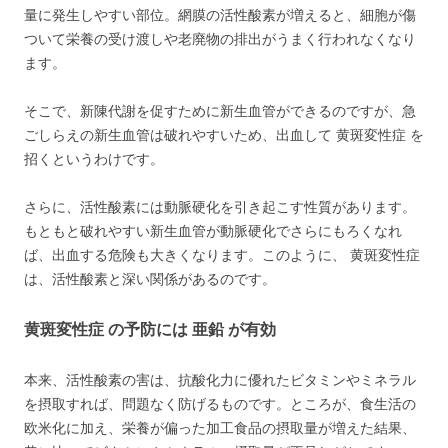
量に発生しやすい部位。網膜の活性酸素が増えると、細胞が傷
ついて栄養の受け渡しや老廃物の排出がうまく行われなくなり
ます。
そこで、新陳代謝を促すために新生血管ができるのですが、急
ごしらえの新生血管は破れやすいため、出血して 黄斑変性症 を
招くというわけです。
さらに、活性酸素には動脈硬化を引き起こす性質があります。
もともと破れやすい新生血管が動脈硬化でさらにもろくなれ
ば、出血する危険も大きくなります。このように、 黄斑変性症
は、活性酸素と深い関係があるのです。
黄斑変性症 の予防には 亜鉛 が有効
本来、活性酸素の害は、抗酸化力に優れたビタミンやミネラル
を摂取すれば、問題なく防げるものです。ところが、食生活の
欧米化に加え、栄養が偏った加工食品の摂取量が増えた結果、