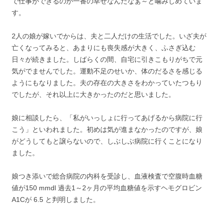
で仕事ができるのが一番の幸せなんだなぁ～と噛みしめていま
す。
2人の娘が嫁いでからは、夫と二人だけの生活でした。いざ夫が
亡くなってみると、あまりにも喪失感が大きく、ふさぎ込む
日々が続きました。しばらくの間、自宅に引きこもりがちで元
気がでませんでした。運動不足のせいか、体のだるさを感じる
ようにもなりました。夫の存在の大きさをわかっていたつもり
でしたが、それ以上に大きかったのだと思いました。
娘に相談したら、「私がいっしょに行ってあげるから病院に行
こう」といわれました。初めは気が進まなかったのですが、娘
がどうしてもと譲らないので、しぶしぶ病院に行くことになり
ました。
娘つき添いで総合病院の内科を受診し、血液検査で空腹時血糖
値が150 mmdl 過去1～2ヶ月の平均血糖値を示すヘモグロビン
A1Cが 6.5 と判明しました。