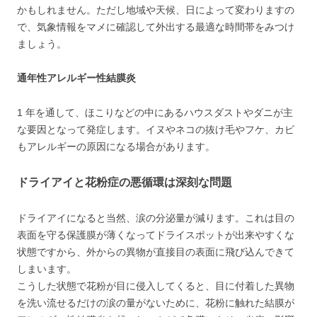
かもしれません。ただし地域や天候、日によって変わりますの
で、気象情報をマメに確認して外出する最適な時間帯をみつけ
ましょう。
通年性アレルギー性結膜炎
1 年を通して、ほこりなどの中にあるハウスダストやダニが主
な要因となって発症します。イヌやネコの抜け毛やフケ、カビ
もアレルギーの原因になる場合があります。
ドライアイと花粉症の悪循環は深刻な問題
ドライアイになると当然、涙の分泌量が減ります。これは目の
表面を守る保護膜が薄くなってドライスポットが出来やすくな
状態ですから、外からの異物が直接目の表面に飛び込んできて
しまいます。
こうした状態で花粉が目に侵入してくると、目に付着した異物
を洗い流せるだけの涙の量がないために、花粉に触れた結膜が