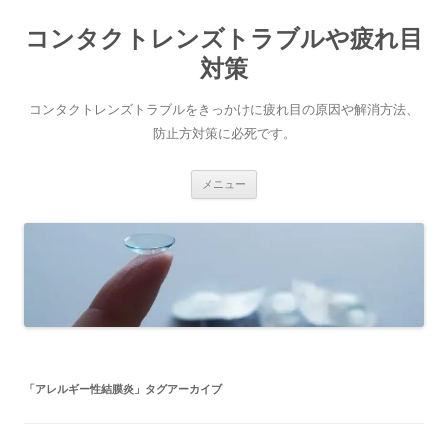
コ
ン
コンタクトレンズトラブルや疲れ目
テ
ン
ツ
対策
へ
ス
キ
コンタクトレンズトラブルをきっかけに疲れ目の原因や解消方法、
ッ
プ
防止方対策に必死です。
メニュー
「
アレルギー性結膜炎
」タグアーカイブ