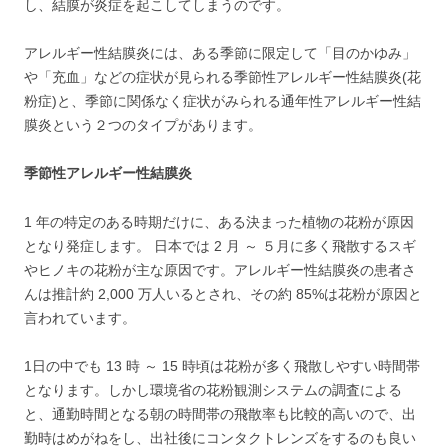
し、結膜が炎症を起こしてしまうのです。
アレルギー性結膜炎には、ある季節に限定して「目のかゆみ」
や「充血」などの症状が見られる季節性アレルギー性結膜炎(花
粉症)と、季節に関係なく症状がみられる通年性アレルギー性結
膜炎という２つのタイプがあります。
季節性アレルギー性結膜炎
1 年の特定のある時期だけに、ある決まった植物の花粉が原因
となり発症します。 日本では 2 月 ～ ５月に多く飛散するスギ
やヒノキの花粉が主な原因です。アレルギー性結膜炎の患者さ
んは推計約 2,000 万人いるとされ、その約 85%は花粉が原因と
言われています。
1日の中でも 13 時 ～ 15 時頃は花粉が多く飛散しやすい時間帯
となります。しかし環境省の花粉観測システムの調査による
と、通勤時間となる朝の時間帯の飛散率も比較的高いので、出
勤時はめがねをし、出社後にコンタクトレンズをするのも良い