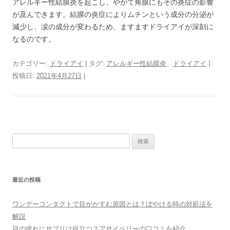
アレルギー性結膜炎を起こし、やがて角膜にもその炎症の影響
が及んできます。結膜の炎症によりムチンという成分の分泌が
減少し、涙の成分が変わるため、ますますドライアイが深刻に
なるのです。
カテゴリー:
ドライアイ
| タグ:
アレルギー性結膜炎
、
ドライアイ
|
投稿日:
2021年4月27日
|
検
索:
最近の投稿
ワンデーコンタクトで目がかすむ原因とは？ぼやける時の対処法を
解説
目の疲れにサプリは役立つ？アサイベリーの口コミを紹介