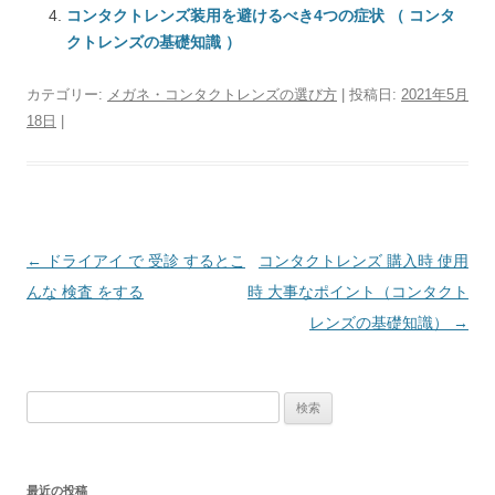
コンタクトレンズ装用を避けるべき4つの症状 （ コンタ
クトレンズの基礎知識 ）
カテゴリー:
メガネ・コンタクトレンズの選び方
| 投稿日:
2021年5月
18日
|
投
←
ドライアイ で 受診 するとこ
コンタクトレンズ 購入時 使用
稿
んな 検査 をする
時 大事なポイント（コンタクト
ナ
レンズの基礎知識）
→
ビ
ゲ
検
ー
索:
シ
ョ
最近の投稿