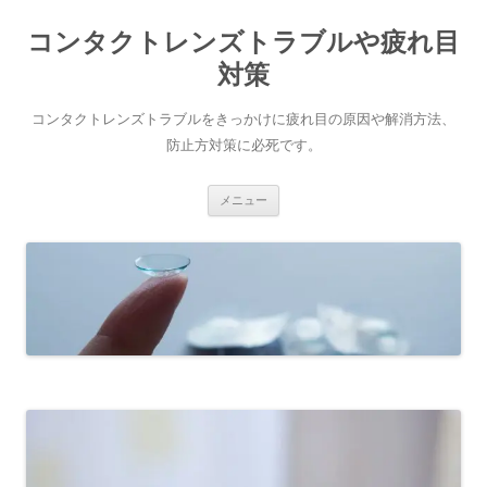
コ
ン
コンタクトレンズトラブルや疲れ目
テ
ン
ツ
対策
へ
ス
キ
コンタクトレンズトラブルをきっかけに疲れ目の原因や解消方法、
ッ
プ
防止方対策に必死です。
メニュー