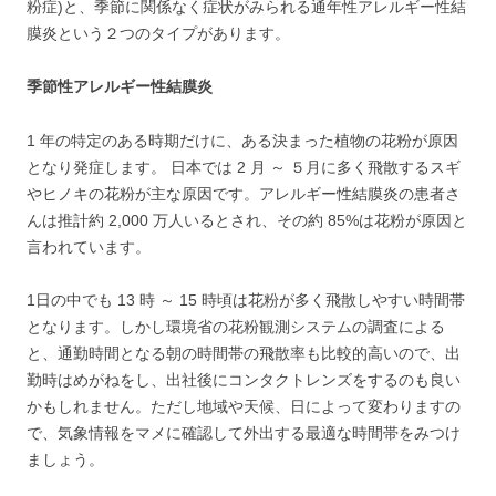
粉症)と、季節に関係なく症状がみられる通年性アレルギー性結
膜炎という２つのタイプがあります。
季節性アレルギー性結膜炎
1 年の特定のある時期だけに、ある決まった植物の花粉が原因
となり発症します。 日本では 2 月 ～ ５月に多く飛散するスギ
やヒノキの花粉が主な原因です。アレルギー性結膜炎の患者さ
んは推計約 2,000 万人いるとされ、その約 85%は花粉が原因と
言われています。
1日の中でも 13 時 ～ 15 時頃は花粉が多く飛散しやすい時間帯
となります。しかし環境省の花粉観測システムの調査による
と、通勤時間となる朝の時間帯の飛散率も比較的高いので、出
勤時はめがねをし、出社後にコンタクトレンズをするのも良い
かもしれません。ただし地域や天候、日によって変わりますの
で、気象情報をマメに確認して外出する最適な時間帯をみつけ
ましょう。