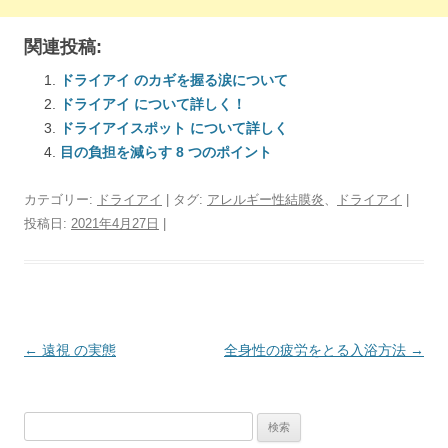
関連投稿:
ドライアイ のカギを握る涙について
ドライアイ について詳しく！
ドライアイスポット について詳しく
目の負担を減らす 8 つのポイント
カテゴリー:
ドライアイ
| タグ:
アレルギー性結膜炎
、
ドライアイ
|
投稿日:
2021年4月27日
|
投
←
遠視 の実態
全身性の疲労をとる入浴方法
→
稿
ナ
検
ビ
索: