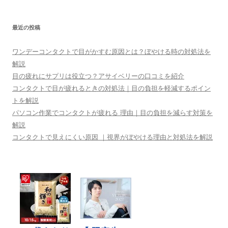
ゲ
ー
最近の投稿
シ
ョ
ワンデーコンタクトで目がかすむ原因とは？ぼやける時の対処法を
ン
解説
目の疲れにサプリは役立つ？アサイベリーの口コミを紹介
コンタクトで目が疲れるときの対処法｜目の負担を軽減するポイン
トを解説
パソコン作業でコンタクトが疲れる 理由｜目の負担を減らす対策を
解説
コンタクトで見えにくい原因 ｜視界がぼやける理由と対処法を解説