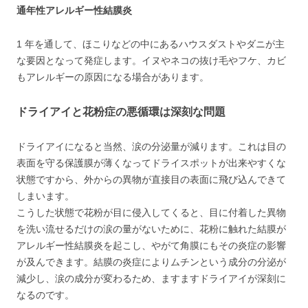
通年性アレルギー性結膜炎
1 年を通して、ほこりなどの中にあるハウスダストやダニが主
な要因となって発症します。イヌやネコの抜け毛やフケ、カビ
もアレルギーの原因になる場合があります。
ドライアイと花粉症の悪循環は深刻な問題
ドライアイになると当然、涙の分泌量が減ります。これは目の
表面を守る保護膜が薄くなってドライスポットが出来やすくな
状態ですから、外からの異物が直接目の表面に飛び込んできて
しまいます。
こうした状態で花粉が目に侵入してくると、目に付着した異物
を洗い流せるだけの涙の量がないために、花粉に触れた結膜が
アレルギー性結膜炎を起こし、やがて角膜にもその炎症の影響
が及んできます。結膜の炎症によりムチンという成分の分泌が
減少し、涙の成分が変わるため、ますますドライアイが深刻に
なるのです。