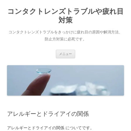
コ
ン
コンタクトレンズトラブルや疲れ目
テ
ン
ツ
対策
へ
ス
キ
コンタクトレンズトラブルをきっかけに疲れ目の原因や解消方法、
ッ
プ
防止方対策に必死です。
メニュー
アレルギーとドライアイの関係
アレルギーとドライアイの関係 についてです。