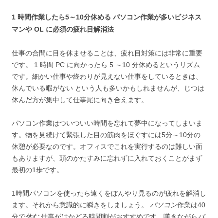
1 時間作業したら5～10分休める パソコン作業が多いビジネス
マンや OL に必須の疲れ目解消法
仕事の合間に目を休ませることは、疲れ目対策には非常に重要
です。 1 時間 PC に向かったら 5 ～10 分休めるというリズム
です。細かい仕事や終わりが見えない仕事をしているときは、
休んでいる暇がない という人も多いかもしれませんが、じつは
休んだ方が集中して仕事尾に向き合えます。
パソコン作業はついついい時間を忘れて夢中になってしまいま
す。物を見続けて緊張した目の筋肉をほぐすには5分～10分の
休憩が必要なのです。オフィスでこれを実行するのは難しい面
もありますが、頭のかたすみに忘れずに入れておくことがまず
最初の1歩です。
1時間パソコンを使ったら遠くをぼんやり見るのが疲れを解消し
ます。それから意識的に瞬きをしましょう。
パソコン
作業は40
分で
休む
仕事がはかどる時間割がおすすめです。嘆きながら
パ