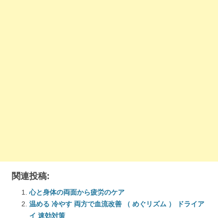
関連投稿:
心と身体の両面から疲労のケア
温める 冷やす 両方で血流改善 （ めぐリズム ） ドライア
イ 速効対策