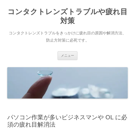
コ
ン
コンタクトレンズトラブルや疲れ目
テ
ン
ツ
対策
へ
ス
キ
コンタクトレンズトラブルをきっかけに疲れ目の原因や解消方法、
ッ
プ
防止方対策に必死です。
メニュー
パソコン作業が多いビジネスマンや OL に必
須の疲れ目解消法