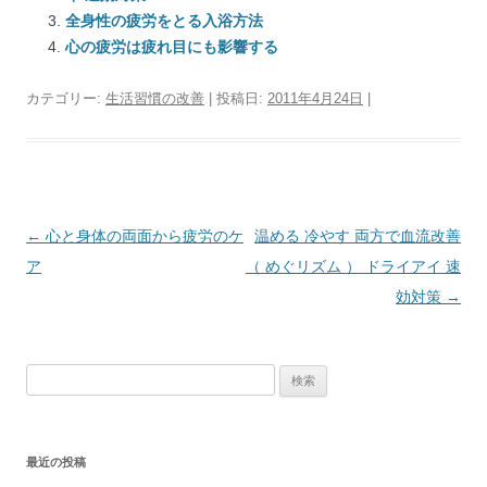
全身性の疲労をとる入浴方法
心の疲労は疲れ目にも影響する
カテゴリー:
生活習慣の改善
| 投稿日:
2011年4月24日
|
投
←
心と身体の両面から疲労のケ
温める 冷やす 両方で血流改善
稿
ア
（ めぐリズム ） ドライアイ 速
ナ
効対策
→
ビ
ゲ
検
ー
索:
シ
ョ
最近の投稿
ン