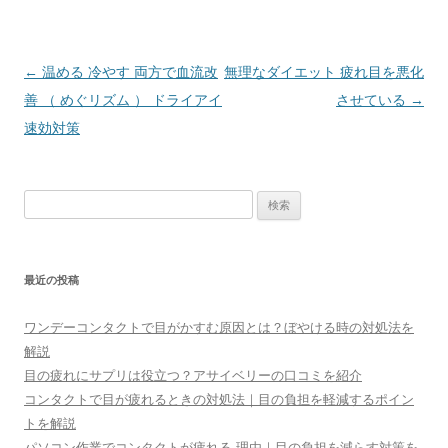
投
←
温める 冷やす 両方で血流改
無理なダイエット 疲れ目を悪化
稿
善 （ めぐリズム ） ドライアイ
させている
→
ナ
速効対策
ビ
ゲ
検
ー
索:
シ
ョ
最近の投稿
ン
ワンデーコンタクトで目がかすむ原因とは？ぼやける時の対処法を
解説
目の疲れにサプリは役立つ？アサイベリーの口コミを紹介
コンタクトで目が疲れるときの対処法｜目の負担を軽減するポイン
トを解説
パソコン作業でコンタクトが疲れる 理由｜目の負担を減らす対策を