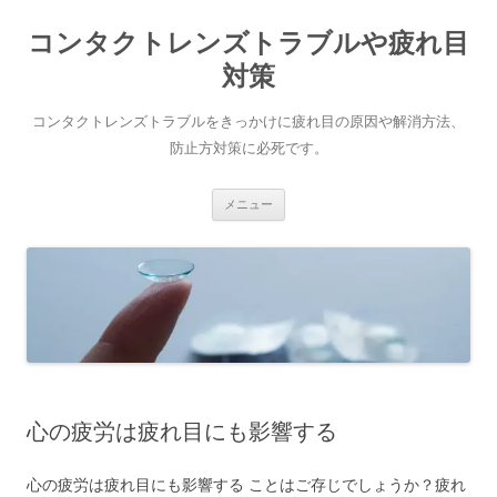
コ
ン
コンタクトレンズトラブルや疲れ目
テ
ン
ツ
対策
へ
ス
キ
コンタクトレンズトラブルをきっかけに疲れ目の原因や解消方法、
ッ
プ
防止方対策に必死です。
メニュー
心の疲労は疲れ目にも影響する
心の疲労は疲れ目にも影響する ことはご存じでしょうか？疲れ