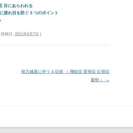
症 目にあらわれる
きに疲れ目を防ぐ 3 つのポイント
る
| 投稿日:
2021年5月7日
|
視力減退に伴う 4 症状 （ 飛蚊症 変視症 紅視症
羞明 ）
→