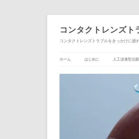
コ
ン
テ
コンタクトレンズト
ン
ツ
へ
コンタクトレンズトラブルをきっかけに疲
ス
キ
ッ
プ
ホーム
はじめに
人工涙液型点眼薬