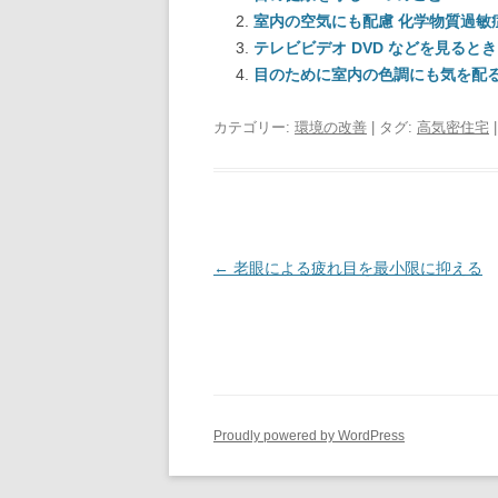
室内の空気にも配慮 化学物質過敏
テレビビデオ DVD などを見ると
目のために室内の色調にも気を配
カテゴリー:
環境の改善
| タグ:
高気密住宅
投
←
老眼による疲れ目を最小限に抑える
稿
ナ
ビ
ゲ
ー
Proudly powered by WordPress
シ
ョ