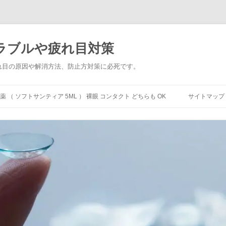
ラブルや疲れ目対策
れ目の原因や解消方法、防止方対策に必死です。
 （ ソフトサンティア 5ML ） 裸眼 コンタクト どちらも OK
サイトマップ