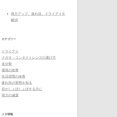
イ
ブ
視力アップ、疲れ目、ドライアイを
解消
カテゴリー
ドライアイ
メガネ・コンタクトレンズの選び方
未分類
環境の改善
生活習慣の改善
疲れ目の実態を知る
目がしょぼしょぼする方に
視力の減退
メタ情報