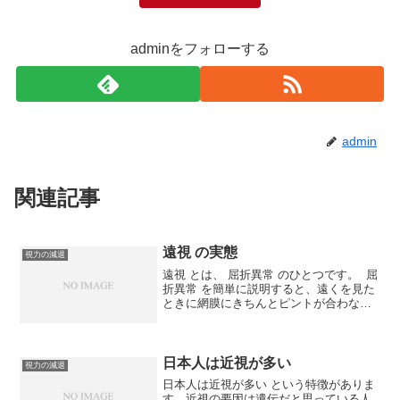
adminをフォローする
admin
関連記事
遠視 の実態
視力の減退
遠視 とは、 屈折異常 のひとつです。 屈
折異常 を簡単に説明すると、遠くを見た
ときに網膜にきちんとピントが合わない
状態をいいます。疲れ目 を引き起こしや
すい 遠視 の実態を詳しく調査します。5
～6 m 以上離れたところを見ていると
き、私...
日本人は近視が多い
視力の減退
日本人は近視が多い という特徴がありま
す。近視の要因は遺伝だと思っている人