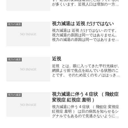
が多くいます。近視人口は増加の一方で
すが、大人だけでなく、学校に通う子供
たちの間にも近視は増えています。目が
悪いのを遺伝的なものだと考える人が多
いようですが、近視にな...
視力減退は 近視 だけではない
視力の減退
視力減退は 近視 だけではない のです。
視力減退の原因は同一ではありません。
視力の減退の原因は同一ではありませ
ん。疲れ目を引き起こす様々な視力の減
退のタイプです。 視力減退は 近視 だけ
ではない視力の減退は、「見えづらくな
った状態」「 近視...
近視
視力の減退
近視 とは、眼に入ってきた平行光線が、
網膜より前で焦点を結んでいる状態のこ
とです。 そのため近くのモノははっきり
と見える一方、遠くのモノはぼやけて見
えます。 眼球の長さである 「 眼軸 」 の
長さが正常よりも長い、または水晶体や
角膜の屈折...
視力減退に伴う 4 症状 （ 飛蚊症
視力の減退
変視症 紅視症 羞明 ）
視力減退に伴う 4 症状 （ 飛蚊症 変視症
紅視症 羞明 ） は目の病気を知らせるシ
グナルでもあるので見逃さないようにし
なければいけません。大事な病気のシグ
ナルです。視力の減退と同時に現れる症